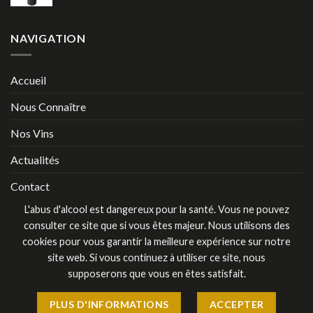
NAVIGATION
Accueil
Nous Connaître
Nos Vins
Actualités
Contact
L'abus d'alcool est dangereux pour la santé. Vous ne pouvez
Mentions Légales
consulter ce site que si vous êtes majeur. Nous utilisons des
cookies pour vous garantir la meilleure expérience sur notre
site web. Si vous continuez à utiliser ce site, nous
supposerons que vous en êtes satisfait.
Copyright Aux Graves de la Laurence 2026 ©
CréaSites
Sud-
PLUS D'INFORMATIONS
ACCEPTER
Ouest
- Création de site internet à Bordeaux