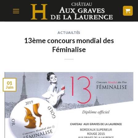
Skip
to
content
ACTUAILTÉS
13ème concours mondial des
Féminalise
01
Juin