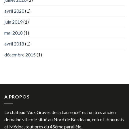
avril 2020
(1)
juin 2019
(1)
mai 2018
(1)
avril 2018
(1)
décembre 2015
(1)
A PROPOS
Le château "Aux Graves de la Laurence" est un très ancien
domaine viticole situé au Nord de Bordeaux, entre Libournais
et Médoc, tout près du 45ème parallèle.