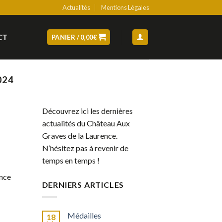
Actualités
Mentions Légales
CT
PANIER /
0,00
€
024
Découvrez ici les dernières
actualités du Château Aux
Graves de la Laurence.
N’hésitez pas à revenir de
temps en temps !
ence
DERNIERS ARTICLES
Médailles
18