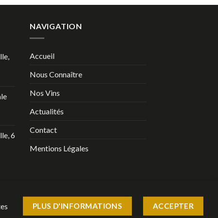
NAVIGATION
Accueil
le,
Nous Connaître
Nos Vins
le
Actualités
Contact
le, 6
Mentions Légales
tes
PLUS D'INFORMATIONS
ACCEPTER