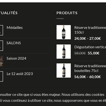
TUALITÉS
PRODUITS
Médailles
Réserve traditionnel
150cl
n
24,00
€
–
27,00
€
SALONS
Dégustation vertica
v
58,00
€
55,00
€
Saison 2024
Réserve traditionnel
bouteilles 75cl
Le 12 août 2023
56,00
€
–
60,00
€
p
nsulter ce site que si vous êtes majeur. Nous utilisons des cookies
Si vous continuez à utiliser ce site, nous supposerons que vous en ê